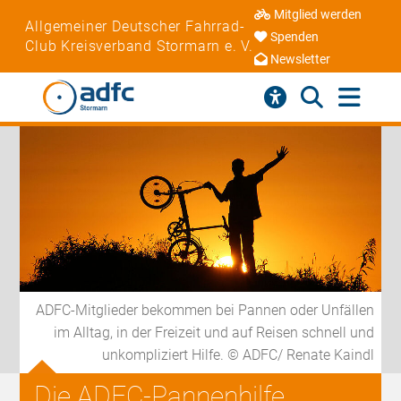
Mitglied werden
Allgemeiner Deutscher Fahrrad-
Spenden
Club Kreisverband Stormarn e. V.
Newsletter
ADFC-Mitglieder bekommen bei Pannen oder Unfällen
im Alltag, in der Freizeit und auf Reisen schnell und
unkompliziert Hilfe. © ADFC/ Renate Kaindl
Die ADFC-Pannenhilfe