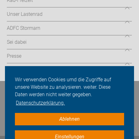
Rad-Freizeit
Unser Lastenrad
ADFC Stormarn
Sei dabei
Presse
Login
Wir verwenden Cookies umd die Zugriffe auf
unsere Website zu analysieren. weiter. Diese
Bleiben Sie in Kontakt
Daten werden nicht weiter gegeben.
Datenschutzerklärung.
Ablehnen
Einstellungen