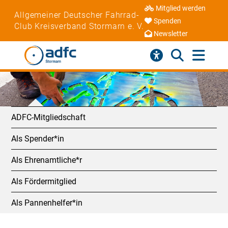
Mitglied werden
Allgemeiner Deutscher Fahrrad-
Spenden
Club Kreisverband Stormarn e. V.
Newsletter
ADFC-Mitgliedschaft
Als Spender*in
Als Ehrenamtliche*r
Als Fördermitglied
Als Pannenhelfer*in