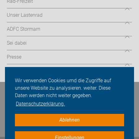
Rad-Freizeit
Unser Lastenrad
ADFC Stormarn
Sei dabei
Presse
Login
Wir verwenden Cookies umd die Zugriffe auf
unsere Website zu analysieren. weiter. Diese
Bleiben Sie in Kontakt
Daten werden nicht weiter gegeben.
Datenschutzerklärung.
Ablehnen
Einstellungen