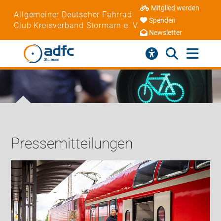
Mitglied werden
Allgemeiner Deutscher Fahrrad-
Spenden
Club Kreisverband Stormarn e. V.
Newsletter
Pressemitteilungen