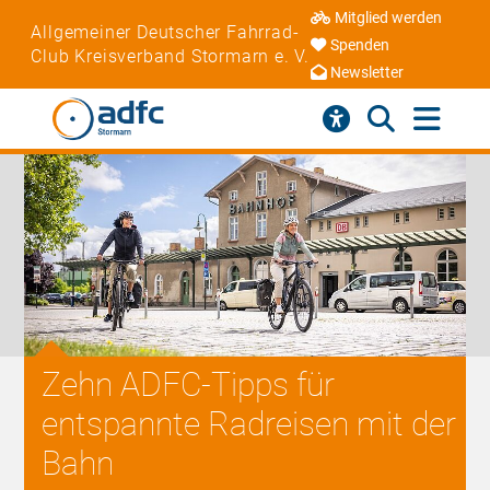
Mitglied werden
Allgemeiner Deutscher Fahrrad-
Spenden
Club Kreisverband Stormarn e. V.
Newsletter
Zehn ADFC-Tipps für
entspannte Radreisen mit der
Bahn