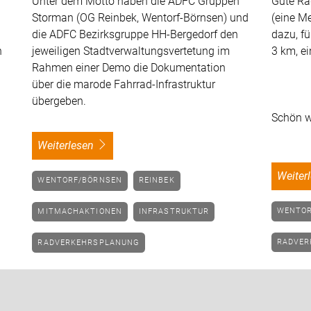
Unter dem Motto haben die ADFC Gruppen
Gute Ra
Storman (OG Reinbek, Wentorf-Börnsen) und
(eine Me
die ADFC Bezirksgruppe HH-Bergedorf den
dazu, fü
n
jeweiligen Stadtverwaltungsvertetung im
3 km, ei
Rahmen einer Demo die Dokumentation
über die marode Fahrrad-Infrastruktur
übergeben.
Schön w
weiterlesen
weite
WENTORF/BÖRNSEN
REINBEK
WENTO
MITMACHAKTIONEN
INFRASTRUKTUR
RADVE
RADVERKEHRSPLANUNG