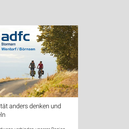
ität anders denken und
ln