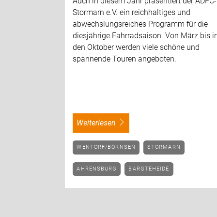
Auch in diesem Jahr präsentiert der ADFC-
Stormarn e.V. ein reichhaltiges und
abwechslungsreiches Programm für die
diesjährige Fahrradsaison. Von März bis i
den Oktober werden viele schöne und
spannende Touren angeboten.
weiterlesen
WENTORF/BÖRNSEN
STORMARN
AHRENSBURG
BARGTEHEIDE