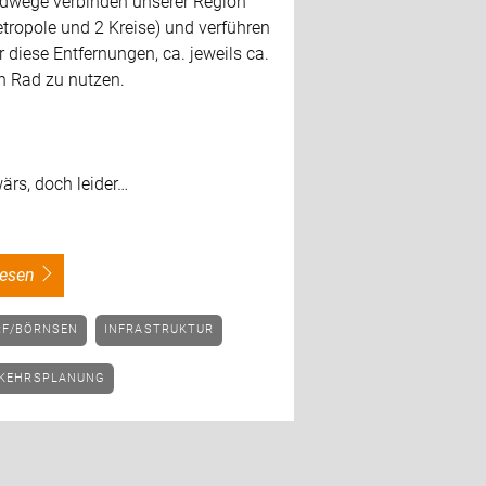
dwege verbinden unserer Region
tropole und 2 Kreise) und verführen
r diese Entfernungen, ca. jeweils ca.
n Rad zu nutzen.
ärs, doch leider…
rlesen
RF/BÖRNSEN
INFRASTRUKTUR
RKEHRSPLANUNG