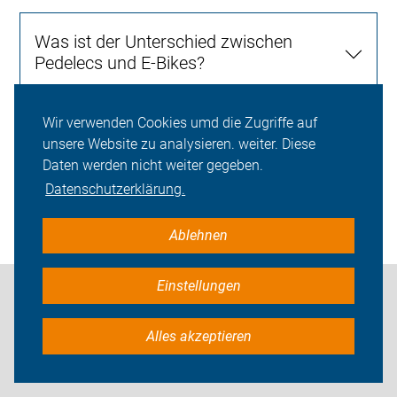
Was ist der Unterschied zwischen
Pedelecs und E-Bikes?
Wir verwenden Cookies umd die Zugriffe auf
unsere Website zu analysieren. weiter. Diese
Gibt es vom ADFC empfohlene
Daten werden nicht weiter gegeben.
Radtouren für meine Reiseplanung?
Datenschutzerklärung.
Ablehnen
Einstellungen
Ich habe nicht gefunden, was
Alles akzeptieren
ich gesucht habe: