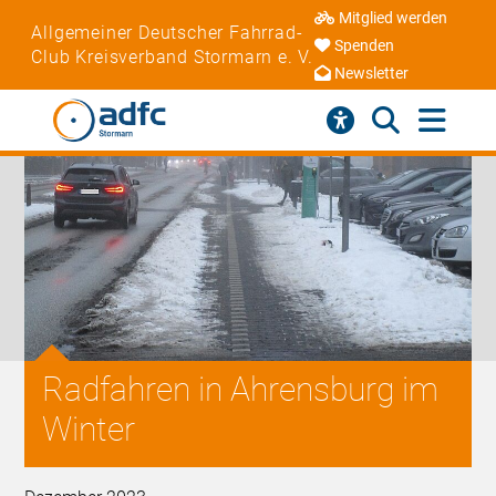
Mitglied werden
Allgemeiner Deutscher Fahrrad-
Spenden
Club Kreisverband Stormarn e. V.
Newsletter
Radfahren in Ahrensburg im
Winter